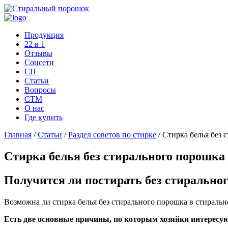
Продукция
22 в 1
Отзывы
Соцcети
СП
Статьи
Вопросы
СТМ
О нас
Где купить
Главная
/
Статьи
/
Раздел советов по стирке
/
Стирка белья без 
Стирка белья без стирального порошка
Получится ли постирать без стирально
Возможна ли стирка белья без стирального порошка в стираль
Есть две основные причины, по которым хозяйки интересую