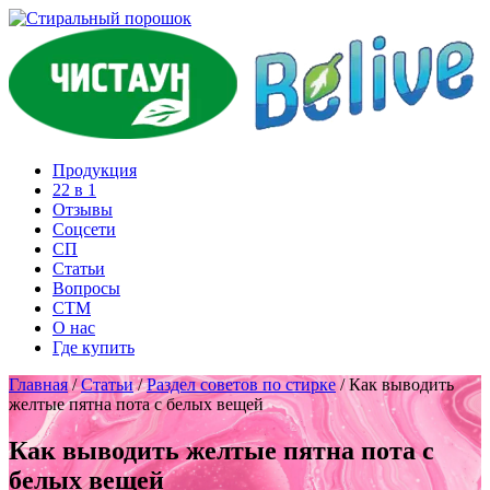
Продукция
22 в 1
Отзывы
Соцcети
СП
Статьи
Вопросы
СТМ
О нас
Где купить
Главная
/
Статьи
/
Раздел советов по стирке
/
Как выводить
желтые пятна пота с белых вещей
Как выводить желтые пятна пота с
белых вещей