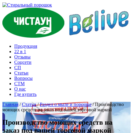
Продукция
22 в 1
Отзывы
Соцcети
СП
Статьи
Вопросы
СТМ
О нас
Где купить
Главная
/
Статьи
/
Раздел о мыле и порошке
/
Производство
моющих средств на заказ под вашей торговой маркой
Производство моющих средств на
заказ под вашей торговой маркой