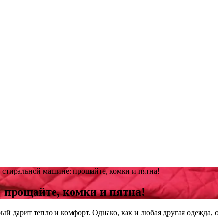
 стиральной машине: прощайте, комки и пятна!
 прощайте, комки и пятна!
й дарит тепло и комфорт. Однако, как и любая другая одежда, о