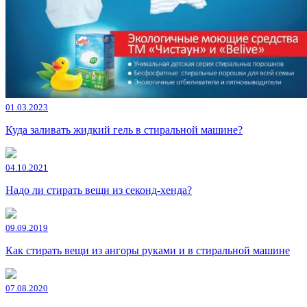
01.03.2023
Куда заливать жидкий гель в стиральной машине?
04.10.2021
Надо ли стирать вещи из секонд-хенда?
09.09.2019
Как стирать вещи из ангоры руками и в стиральной машине
07.08.2020