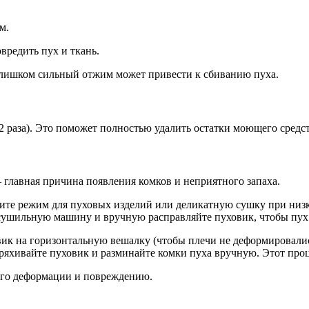
м.
вредить пух и ткань.
Слишком сильный отжим может привести к сбиванию пуха.
 раза). Это поможет полностью удалить остатки моющего средст
лавная причина появления комков и неприятного запаха.
ите режим для пуховых изделий или деликатную сушку при низк
 сушильную машину и вручную расправляйте пуховик, чтобы пух
вик на горизонтальную вешалку (чтобы плечи не деформировалис
яхивайте пуховик и разминайте комки пуха вручную. Этот проце
 его деформации и повреждению.