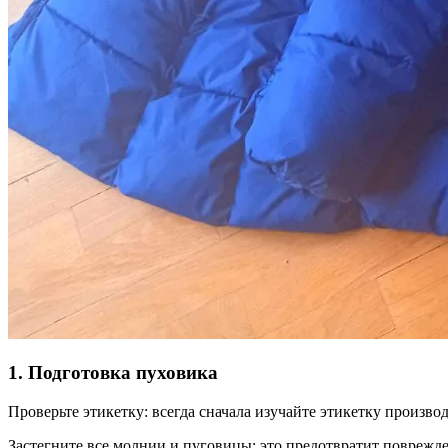
1. Подготовка пуховика
Проверьте этикетку: всегда сначала изучайте этикетку произв
Застегните все молнии и пуговицы: это предотвратит поврежд