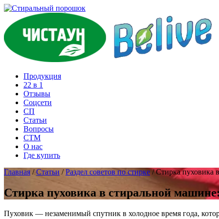
Продукция
22 в 1
Отзывы
Соцcети
СП
Статьи
Вопросы
СТМ
О нас
Где купить
Главная
/
Статьи
/
Раздел советов по стирке
/
Стирка пуховика в
Стирка пуховика в стиральной машине:
Пуховик — незаменимый спутник в холодное время года, которы