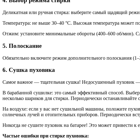
4. Выбор режима стирки
Деликатная или ручная стирка: выберите самый щадящий режи
Температура: не выше 30–40 °C. Высокая температура может по
Отжим: установите минимальные обороты (400–600 об/мин). 
5. Полоскание
Обязательно включите режим дополнительного полоскания (1–2
6. Сушка пуховика
Самое важное — тщательная сушка! Недосушенный пуховик — г
В барабанной сушилке: это самый эффективный способ. Выбер
несколько шариков для стирки. Периодически останавливайте
На воздухе: если у вас нет сушильной машины, положите пухо
солнечных лучей и отопительных приборов. Периодически встр
Никогда не сушите пуховик на батарее! Это может привести к
Частые ошибки при стирке пуховика: