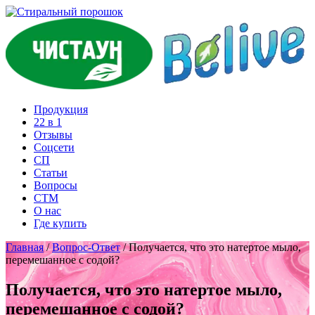
Продукция
22 в 1
Отзывы
Соцcети
СП
Статьи
Вопросы
СТМ
О нас
Где купить
Главная
/
Вопрос-Ответ
/
Получается, что это натертое мыло,
перемешанное с содой?
Получается, что это натертое мыло,
перемешанное с содой?