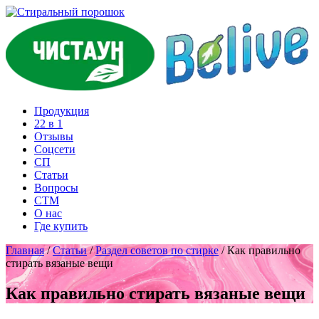
Продукция
22 в 1
Отзывы
Соцcети
СП
Статьи
Вопросы
СТМ
О нас
Где купить
Главная
/
Статьи
/
Раздел советов по стирке
/
Как правильно
стирать вязаные вещи
Как правильно стирать вязаные вещи