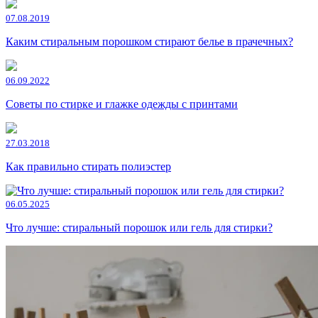
07.08.2019
Каким стиральным порошком стирают белье в прачечных?
06.09.2022
Советы по стирке и глажке одежды с принтами
27.03.2018
Как правильно стирать полиэстер
06.05.2025
Что лучше: стиральный порошок или гель для стирки?