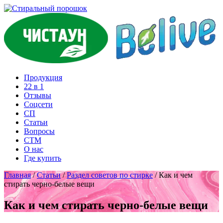
Продукция
22 в 1
Отзывы
Соцcети
СП
Статьи
Вопросы
СТМ
О нас
Где купить
Главная
/
Статьи
/
Раздел советов по стирке
/
Как и чем
стирать черно-белые вещи
Как и чем стирать черно-белые вещи