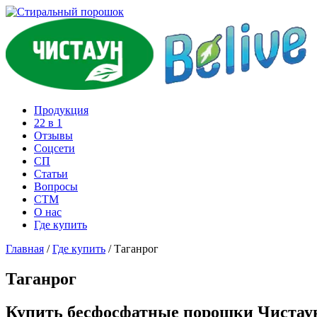
Продукция
22 в 1
Отзывы
Соцcети
СП
Статьи
Вопросы
СТМ
О нас
Где купить
Главная
/
Где купить
/
Таганрог
Таганрог
Купить бесфосфатные порошки Чистаун 