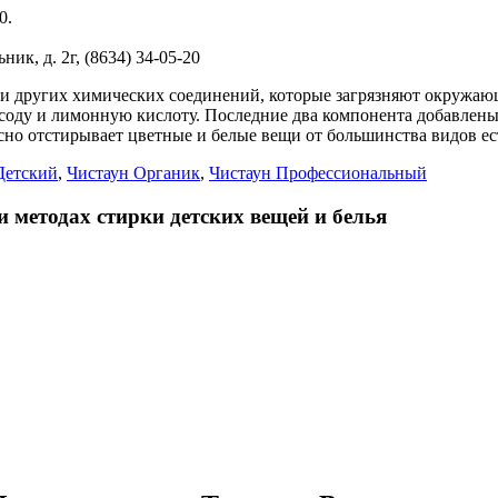
0.
, д. 2г, (8634) 34-05-20
 других химических соединений, которые загрязняют окружаю
 соду и лимонную кислоту. Последние два компонента добавлены
отстирывает цветные и белые вещи от большинства видов есте
Детский
,
Чистаун Органик
,
Чистаун Профессиональный
методах стирки детских вещей и белья