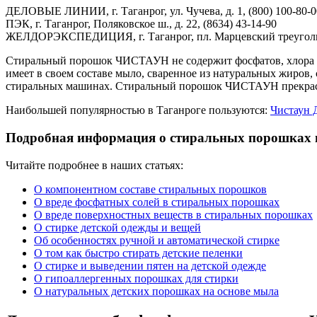
ДЕЛОВЫЕ ЛИНИИ, г. Таганрог, ул. Чучева, д. 1, (800) 100-80-0
ПЭК, г. Таганрог, Поляковское ш., д. 22, (8634) 43-14-90
ЖЕЛДОРЭКСПЕДИЦИЯ, г. Таганрог, пл. Марцевский треугольник
Стиральный порошок ЧИСТАУН не содержит фосфатов, хлора и
имеет в своем составе мыло, сваренное из натуральных жиров,
стиральных машинах. Стиральный порошок ЧИСТАУН прекрасно 
Наибольшей популярностью в Таганроге пользуются:
Чистаун 
Подробная информация о стиральных порошках и 
Читайте подробнее в наших статьях:
О компонентном составе стиральных порошков
О вреде фосфатных солей в стиральных порошках
О вреде поверхностных веществ в стиральных порошках
О стирке детской одежды и вещей
Об особенностях ручной и автоматической стирке
О том как быстро стирать детские пеленки
О стирке и выведении пятен на детской одежде
О гипоаллергенных порошках для стирки
О натуральных детских порошках на основе мыла